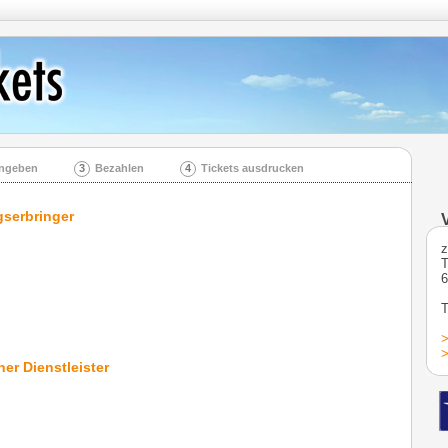
ingeben
3
Bezahlen
4
Tickets ausdrucken
gserbringer
z
T
T
>
>
er Dienstleister